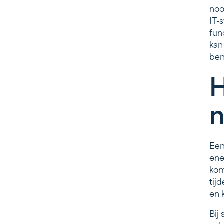
noo
IT-
fun
kan
ben
H
n
Een
ene
kom
tij
en 
Bij