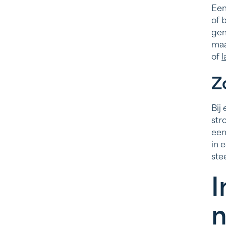
Een
of 
gen
maa
of
Z
Bij
str
een
in 
ste
I
n