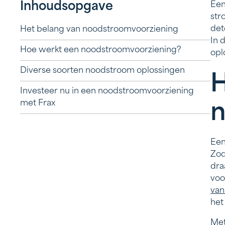
Inhoudsopgave
Een
str
det
Het belang van noodstroomvoorziening
In 
Hoe werkt een noodstroomvoorziening?
opl
Diverse soorten noodstroom oplossingen
H
Investeer nu in een noodstroomvoorziening
met Frax
n
Een
Zod
dra
voo
van
het
Met