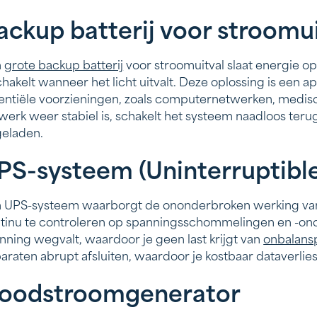
ackup batterij voor stroomui
n
grote backup batterij
voor stroomuitval slaat energie o
chakelt wanneer het licht uitvalt. Deze oplossing is een
entiële voorzieningen, zoals computernetwerken, medisc
werk weer stabiel is, schakelt het systeem naadloos ter
eladen.
PS-systeem (Uninterruptibl
 UPS-systeem waarborgt de ononderbroken werking van
tinu te controleren op spanningsschommelingen en -onde
nning wegvalt, waardoor je geen last krijgt van
onbalansp
araten abrupt afsluiten, waardoor je kostbaar dataverlies
oodstroomgenerator