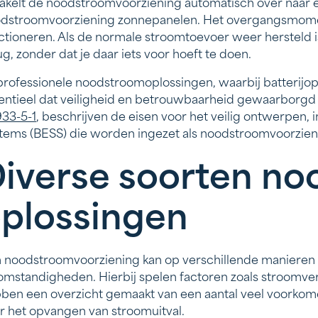
akelt de noodstroomvoorziening automatisch over naar e
dstroomvoorziening zonnepanelen. Het overgangsmoment
ctioneren. Als de normale stroomtoevoer weer hersteld 
ug, zonder dat je daar iets voor hoeft te doen.
 professionele noodstroomoplossingen, waarbij batterijop
entieel dat veiligheid en betrouwbaarheid gewaarborgd z
33-5-1
, beschrijven de eisen voor het veilig ontwerpen,
tems (BESS) die worden ingezet als noodstroomvoorzienin
iverse soorten n
plossingen
 noodstroomvoorziening kan op verschillende manieren w
omstandigheden. Hierbij spelen factoren zoals stroomve
ben een overzicht gemaakt van een aantal veel voorkom
r het opvangen van stroomuitval.