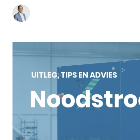
Bob Hermans
•
03 April 2025
Leestijd:
6
min