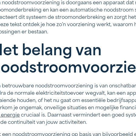
 noodstroomvoorziening is doorgaans een apparaat dat 
oomonderbreking en kan een automatische noodstroom scha
ecteert dit systeem de stroomonderbreking en zorgt he
deze tekst ontdek je hoe zo’n voorziening werkt, waarom h
ossingen er bestaan.
et belang van
oodstroomvoorzie
 betrouwbare noodstroomvoorziening is van onschatbare 
ra de normale elektriciteitstoevoer wegvalt, kan een a
aiende houden, of het nu gaat om essentiële bedrijfsapp
rkom je ongemak, onveilige situaties en mogelijke financi
 energie
cruciaal is. Daarnaast vermindert een goed sy
 de continuïteit van jouw activiteiten.
 een noodstroomvoorziening op basis van bijvoorbeeld