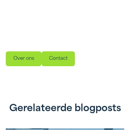
betekenen?
Maak kennis met onze innovatieve,
gebruiksvriendelijke oplossingen voor
energieopslag en beheer. Ontwikkelt om jouw
energieverbruik slimmer, duurzamer en
betrouwbaarder te maken.
Over ons
Contact
Gerelateerde blogposts