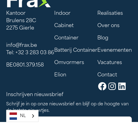
Kantoor
Indoor
Realisaties
Brulens 28C
Cabinet
Over ons
2275 Gierle
Container
Blog
info@frax.be
Batterij Container
Evenementen
Tel: +32 3 283 03 86
Omvormers
Vacatures
BE0801.379.158
Elion
Contact
Inschrijven nieuwsbrief
Schrijf je in op onze nieuwsbrief en blijf op de hoogte van
de laatste nieuwtjes.
NL