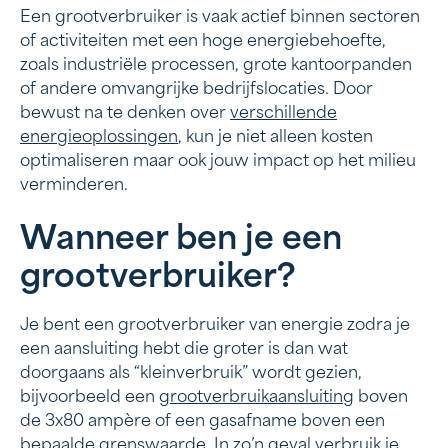
Een grootverbruiker is vaak actief binnen sectoren
De rol van energieopslag bij grootverbruik
of activiteiten met een hoge energiebehoefte,
zoals industriële processen, grote kantoorpanden
Regelgeving voor grootverbruikers
of andere omvangrijke bedrijfslocaties. Door
bewust na te denken over
verschillende
Op zoek naar een slimme oplossing voor energie
energieoplossingen
, kun je niet alleen kosten
grootverbruik?
optimaliseren maar ook jouw impact op het milieu
verminderen.
Wanneer ben je een
grootverbruiker?
Je bent een grootverbruiker van energie zodra je
een aansluiting hebt die groter is dan wat
doorgaans als “kleinverbruik” wordt gezien,
bijvoorbeeld een
grootverbruikaansluiting
boven
de 3x80 ampère of een gasafname boven een
bepaalde grenswaarde. In zo’n geval verbruik je