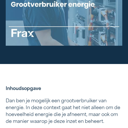
Inhoudsopgave
Dan ben je mogelijk een grootverbruiker van
Wanneer ben je een grootverbruiker?
energie. In deze context gaat het niet alleen om de
hoeveelheid energie die je afneemt, maar ook om
Een passende energieaansluiting
de manier waarop je deze inzet en beheert.
Uitdagingen voor energie grootverbruikers