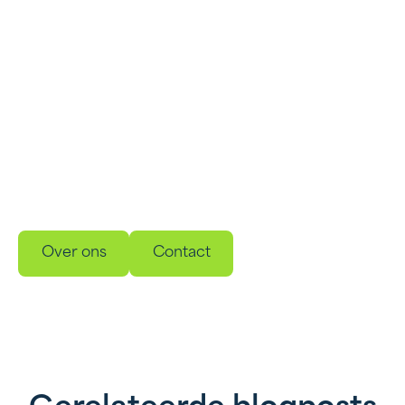
Benieuwd wat wij voor jou kunnen
betekenen?
Maak kennis met onze innovatieve,
gebruiksvriendelijke oplossingen voor
energieopslag en beheer. Ontwikkelt om jouw
energieverbruik slimmer, duurzamer en
betrouwbaarder te maken.
Over ons
Contact