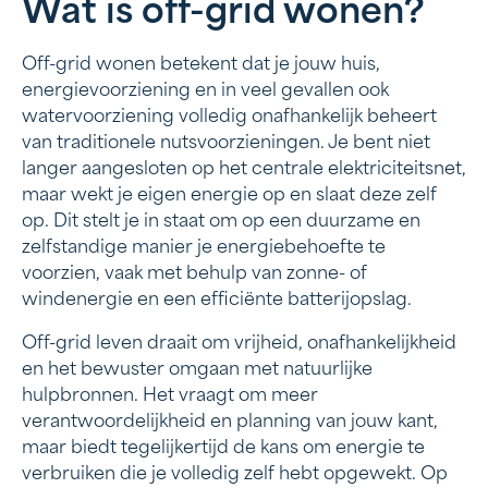
Wat is off-grid wonen?
Wat is off-grid wonen?
De voordelen van off-grid wonen
Off-grid wonen betekent dat je jouw huis,
energievoorziening en in veel gevallen ook
Benodigdheden als je off-grid gaat leven
watervoorziening volledig onafhankelijk beheert
van traditionele nutsvoorzieningen. Je bent niet
Een off-grid energiesysteem installeren
langer aangesloten op het centrale elektriciteitsnet,
Off-grid wonen in Nederland
maar wekt je eigen energie op en slaat deze zelf
op. Dit stelt je in staat om op een duurzame en
Zelf off-grid gaan wonen met energieopslag van
zelfstandige manier je energiebehoefte te
Frax
voorzien, vaak met behulp van zonne- of
windenergie en een efficiënte batterijopslag.
Off-grid leven draait om vrijheid, onafhankelijkheid
en het bewuster omgaan met natuurlijke
hulpbronnen. Het vraagt om meer
verantwoordelijkheid en planning van jouw kant,
maar biedt tegelijkertijd de kans om energie te
verbruiken die je volledig zelf hebt opgewekt. Op