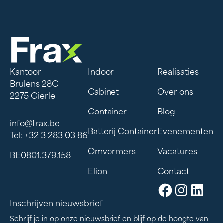
Kantoor
Indoor
Realisaties
Brulens 28C
Cabinet
Over ons
2275 Gierle
Container
Blog
info@frax.be
Batterij Container
Evenementen
Tel: +32 3 283 03 86
Omvormers
Vacatures
BE0801.379.158
Elion
Contact
Inschrijven nieuwsbrief
Schrijf je in op onze nieuwsbrief en blijf op de hoogte van