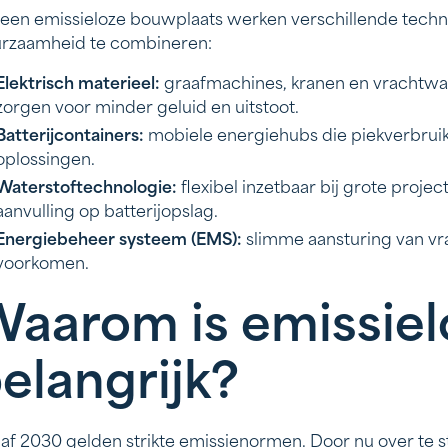
een emissieloze bouwplaats werken verschillende tec
rzaamheid te combineren:
Elektrisch materieel:
graafmachines, kranen en vrachtwa
zorgen voor minder geluid en uitstoot.
Batterijcontainers:
mobiele energiehubs die piekverbrui
oplossingen.
Waterstoftechnologie:
flexibel inzetbaar bij grote proj
aanvulling op batterijopslag.
Energiebeheer systeem (EMS):
slimme aansturing van vr
voorkomen.
aarom is emissie
elangrijk?
af 2030 gelden strikte emissienormen. Door nu over te s