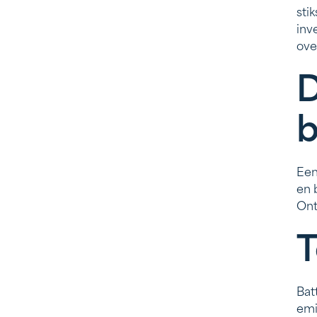
sti
inv
ove
D
b
Een
en 
Ont
T
Bat
emi