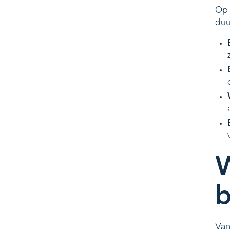
Op 
duu
W
b
Van