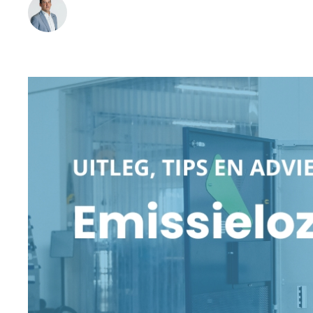
Bob Hermans
•
16 September 2025
Leestijd:
4
min