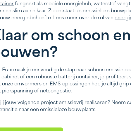
tainer
fungeert als mobiele energiehub, waterstof vang
nnen slim aan elkaar. Zo ontstaat de emissieloze bouwpl
jouw energiebehoefte. Lees meer over de rol van
energi
laar om schoon en
bouwen?
 Frax maak je eenvoudig de stap naar schoon emissieloos
 cabinet of een robuuste batterij container, je profitee
 onze omvormers en EMS-oplossingen heb je altijd grip
 piekspanning of netcongestie.
 jij jouw volgende project emissievrij realiseren? Neem c
transitie naar een emissieloze bouwplaats.