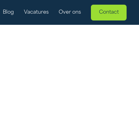
Blog
Vacatures
Over ons
Contact
nele dieselaggregaten te vervangen door duurzame
e aan steeds strengere eisen van overheid en