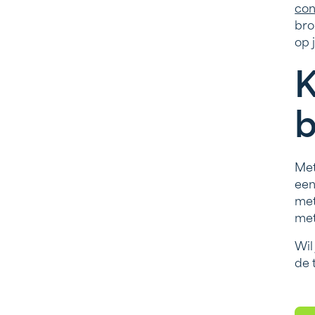
con
bro
op 
K
Met
een
met
met
Wil
de 