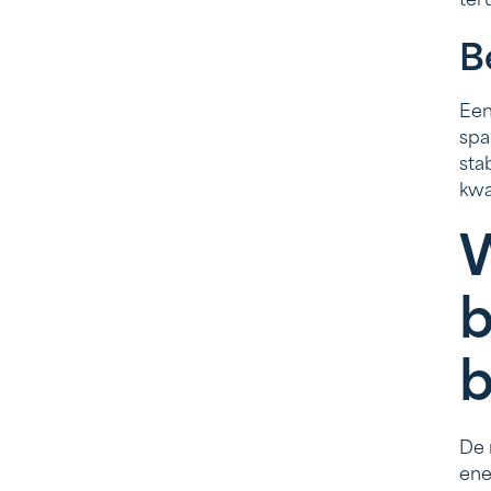
ter
B
Een
spa
sta
kwal
W
b
b
De 
ene