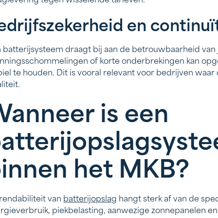
uglevering tegen wisselende tarieven.
edrijfszekerheid en continuï
 batterijsysteem draagt bij aan de betrouwbaarheid van j
nningsschommelingen of korte onderbrekingen kan opg
biel te houden. Dit is vooral relevant voor bedrijven waar c
iteit.
anneer is een
atterijopslagsyst
innen het MKB?
rendabiliteit van
batterijopslag
hangt sterk af van de speci
rgieverbruik, piekbelasting, aanwezige zonnepanelen en e