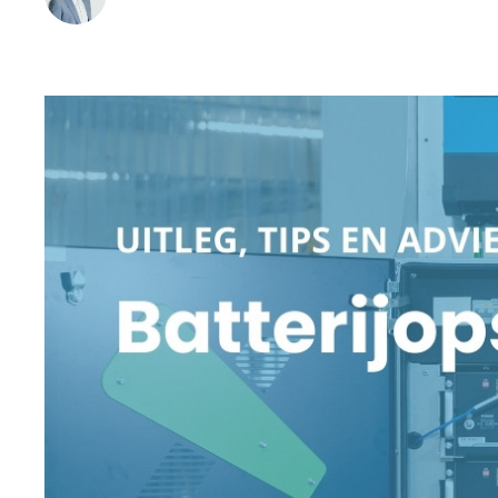
•
21 December 2025
Leestijd:
6
min