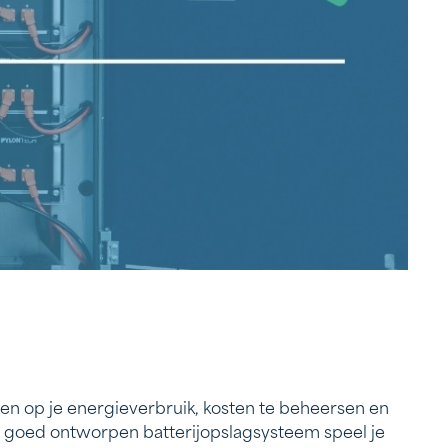
gen op je energieverbruik, kosten te beheersen en
n goed ontworpen batterijopslagsysteem speel je