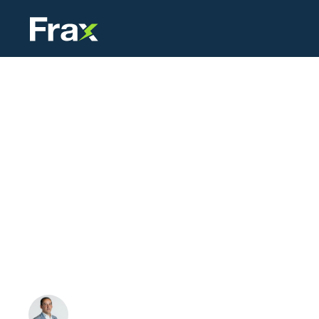
Home
Blog
Batterijopslag voor het MKB
Batterijopsl
Voor steeds meer MKB-bedrijven wordt energie een 
netaansluitingen maken het noodzakelijk om slimmer
Bob Hermans