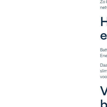
Zo 
net
H
e
Bat
Ene
Daa
sli
voo
V
b