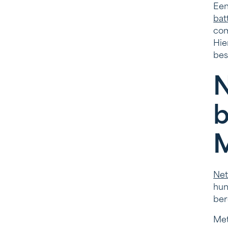
Een
bat
com
Hie
bes
N
b
M
Net
hun
ber
Met