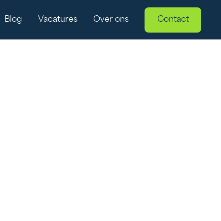
Blog
Vacatures
Over ons
Contact
KB
estie, stijgende energiekosten en beperkte