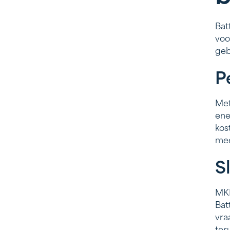
Bat
voo
geb
P
Me
ene
kos
mee
S
MKB
Bat
vra